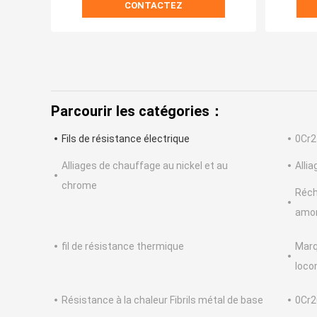
CONTACTEZ
Parcourir les catégories：
Fils de résistance électrique
0Cr2
Alliages de chauffage au nickel et au
Alli
chrome
Réch
amo
fil de résistance thermique
Marq
loco
Résistance à la chaleur Fibrils métal de base
0Cr2