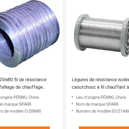
20ni80 fil de résistance
Légures de résistance isolé
'alliage de chauffage
caoutchouc à fil chauffant à
 0,5 à 2,5 mm x 5 à 48 mm
bleu doré
'origine:PÉKING, Chine
Lieu d'origine:PÉKING, Chine
e marque:SPARK
Nom de marque:SPARK
o de modèle:Cr20Ni80
Numéro de modèle:0Cr21Al