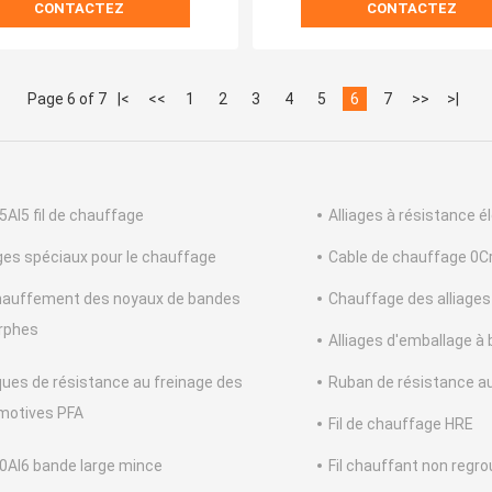
CONTACTEZ
CONTACTEZ
Page 6 of 7
|<
<<
1
2
3
4
5
6
7
>>
>|
5Al5 fil de chauffage
Alliages à résistance é
ages spéciaux pour le chauffage
Cable de chauffage 0C
auffement des noyaux de bandes
Chauffage des alliages 
rphes
Alliages d'emballage à b
ues de résistance au freinage des
Ruban de résistance a
motives PFA
Fil de chauffage HRE
0Al6 bande large mince
Fil chauffant non regr