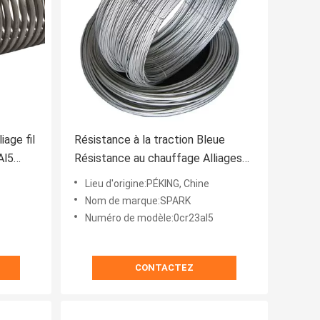
iage fil
Résistance à la traction Bleue
Al5
Résistance au chauffage Alliages
te en
de fil d'aluminium pour chauffage
Lieu d'origine:PÉKING, Chine
Produit certifié ISO9001
Nom de marque:SPARK
Numéro de modèle:0cr23al5
CONTACTEZ