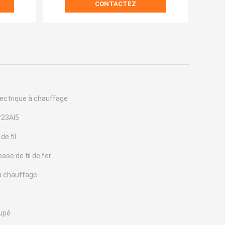
CONTACTEZ
lectrique à chauffage
r23Al5
de fil
ase de fil de fer
u chauffage
oupé