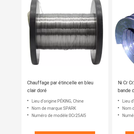
Chauffage par étincelle en bleu
Ni Cr Cr
clair doré
bande d
or/bleu
Lieu d'origine:PÉKING, Chine
Lieu d
Nom de marque:SPARK
Nom d
Numéro de modèle:0Cr25Al5
Numér