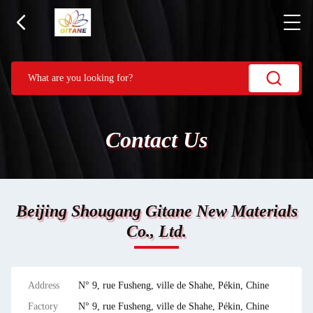
Contact Us
Beijing Shougang Gitane New Materials
Co., Ltd.
Address
N° 9, rue Fusheng, ville de Shahe, Pékin, Chine
Factory
N° 9, rue Fusheng, ville de Shahe, Pékin, Chine