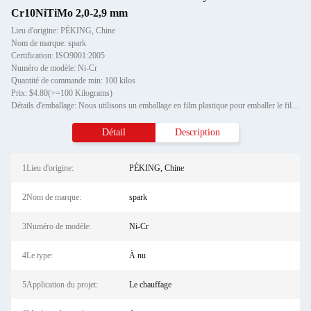
Cr10NiTiMo 2,0-2,9 mm
Lieu d'origine: PÉKING, Chine
Nom de marque: spark
Certification: ISO9001:2005
Numéro de modèle: Ni-Cr
Quantité de commande min: 100 kilos
Prix: $4.80(>=100 Kilograms)
Détails d'emballage: Nous utilisons un emballage en film plastique pour emballer le fil d'axe et l'emballage extérieur du
Détail
Description
1Lieu d'origine:
PÉKING, Chine
2Nom de marque:
spark
3Numéro de modèle:
Ni-Cr
4Le type:
À nu
5Application du projet:
Le chauffage