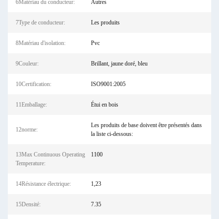
6Matériau du conducteur:
Autres
7Type de conducteur:
Les produits
8Matériau d'isolation:
Pvc
9Couleur:
Brillant, jaune doré, bleu
10Certification:
ISO9001:2005
11Emballage:
Étui en bois
Les produits de base doivent être présentés dans
12norme:
la liste ci-dessous:
13Max Continuous Operating
1100
Temperature:
14Résistance électrique:
1,23
15Densité:
7.35