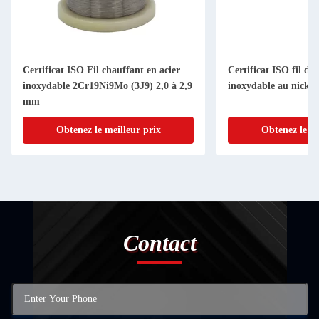
Certificat ISO Fil chauffant en acier
Certificat ISO fil de
inoxydable 2Cr19Ni9Mo (3J9) 2,0 à 2,9
inoxydable au nicke
mm
Obtenez le meilleur prix
Obtenez le me
Contact