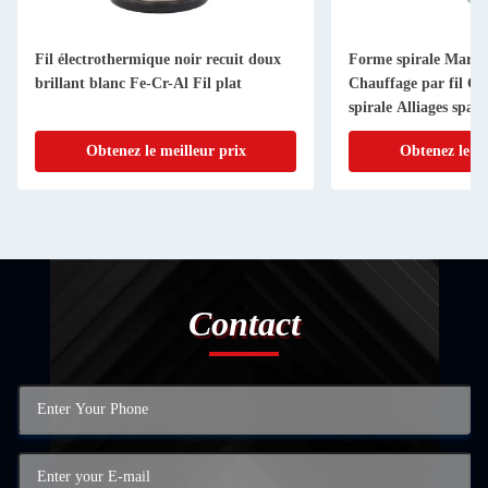
Fil électrothermique noir recuit doux
Forme spirale Marque
brillant blanc Fe-Cr-Al Fil plat
Chauffage par fil Ch
spirale Alliages spat
Obtenez le meilleur prix
Obtenez le me
Contact