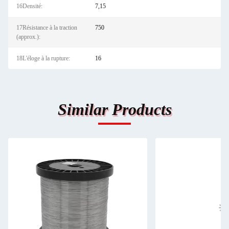
16Densité:
7,15
17Résistance à la traction
750
(approx.):
18L'éloge à la rupture:
16
Similar Products