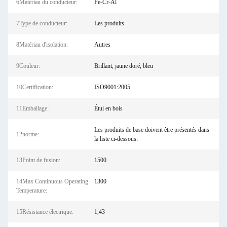
6Matériau du conducteur:
Fe-Cr-Al
7Type de conducteur:
Les produits
8Matériau d'isolation:
Autres
9Couleur:
Brillant, jaune doré, bleu
10Certification:
ISO9001:2005
11Emballage:
Étui en bois
Les produits de base doivent être présentés dans
12norme:
la liste ci-dessous:
13Point de fusion:
1500
14Max Continuous Operating
1300
Temperature:
15Résistance électrique:
1,43