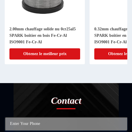
2.00mm chauffage solide nu 0cr25al5
0.32mm chauffage so
SPARK boîtier en bois Fe-Cr-Al
SPARK boîtier en bo
ISO9001 Fe-Cr-Al
ISO9001 Fe-Cr-Al
Obtenez le meilleur prix
Obtenez le me
Contact