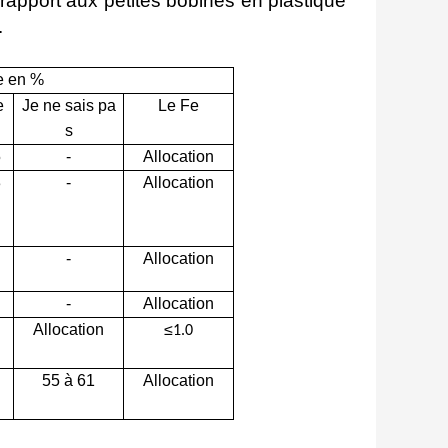
apport aux petites bobines en plastique
.
e en %
e
Je ne sais pa
Le Fe
s
5
-
Allocation
3
-
Allocation
-
Allocation
-
Allocation
Allocation
≤
1.0
55 à 61
Allocation