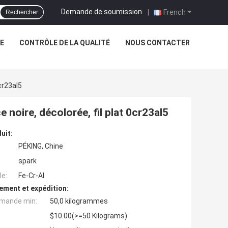
Demande de soumission
|
French
Rechercher
NE
CONTRÔLE DE LA QUALITÉ
NOUS CONTACTER
cr23al5
e noire, décolorée, fil plat 0cr23al5
uit:
PÉKING, Chine
spark
e:
Fe-Cr-Al
ement et expédition:
mande min:
50,0 kilogrammes
$10.00(>=50 Kilograms)