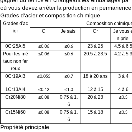
gagner du temps en changeant les emballages par r
où vous devez arrêter la production en permanence
Grades d'acier et composition chimique
Grades d'ac
Composition chimiqu
ier
C
Je sais.
Cr
Je vous 
n prie.
0Cr25Al5
≤
≤
23 à 25
4.5 à 6.
0.06
0.6
Pour les mé
≤
≤
20.5 à 23.5
4.2 à 5.
0.06
0.6
taux non fer
reux
0Cr19Al3
≤
≤
18 à 20 ans
3 à 4
0.055
0.7
1Cr13Al4
≤
≤
12 à 15
4 à 6
0.12
1.0
Cr20Ni80
≤
0.75 à 1.
20 à 23
≤
0.08
0.5
6
Cr15Ni60
≤
0.75 à 1.
15 à 18
≤
0.08
0.5
6
Propriété principale