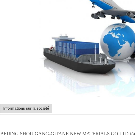
Informations sur la société
BEIJING SHOU GANG-GITANE NEW MATERIALS GO.LTD ((à l'origine