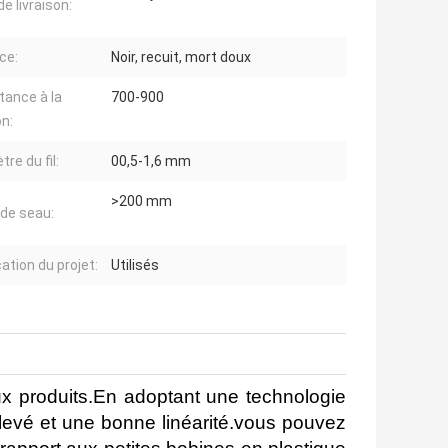
de livraison:
ce:
Noir, recuit, mort doux
tance à la
700-900
on:
re du fil:
00,5-1,6 mm
>200 mm
 de seau:
ation du projet:
Utilisés
x produits.En adoptant une technologie
élevé et une bonne linéarité.vous pouvez