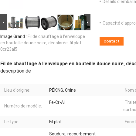
Détails d'emballa
Capacité d'appr
Image Grand :
Fil de chauffage à l'enveloppe
Contact
en bouteille douce noire, décolorée, fil plat
0cr23al5
Fil de chauffage à l'enveloppe en bouteille douce noire, déco
description de
Lieu d'origine:
PÉKING, Chine
Nom 
Fe-Cr-Al
Trait
Numéro de modèle:
surfac
Le type:
Fil plat
Fonct
Soudure, recourbement,